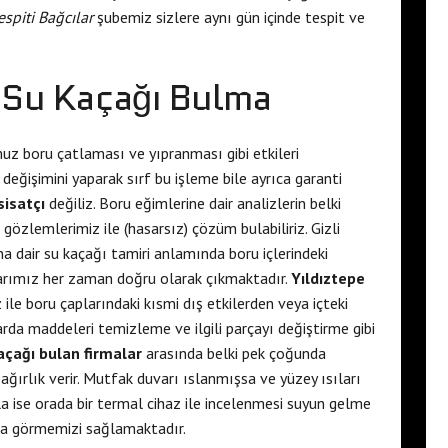
espiti Bağcılar
şubemiz sizlere aynı gün içinde tespit ve
e Su Kaçağı Bulma
z boru çatlaması ve yıpranması gibi etkileri
ğişimini yaparak sırf bu işleme bile ayrıca garanti
sisatçı
değiliz. Boru eğimlerine dair analizlerin belki
i gözlemlerimiz ile (hasarsız) çözüm bulabiliriz. Gizli
a dair su kaçağı tamiri anlamında boru içlerindeki
larımız her zaman doğru olarak çıkmaktadır.
Yıldıztepe
ile boru çaplarındaki kısmi dış etkilerden veya içteki
rda maddeleri temizleme ve ilgili parçayı değiştirme gibi
açağı bulan firmalar
arasında belki pek çoğunda
ğırlık verir. Mutfak duvarı ıslanmışsa ve yüzey ısıları
 ise orada bir termal cihaz ile incelenmesi suyun gelme
da görmemizi sağlamaktadır.