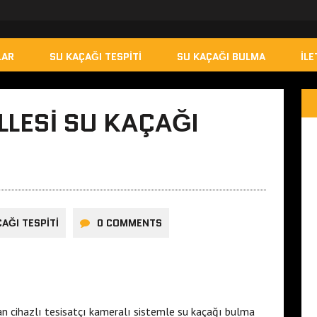
LAR
SU KAÇAĞI TESPITI
SU KAÇAĞI BULMA
İLE
LLESI SU KAÇAĞI
AĞI TESPITI
0 COMMENTS
n cihazlı tesisatçı kameralı sistemle su kaçağı bulma