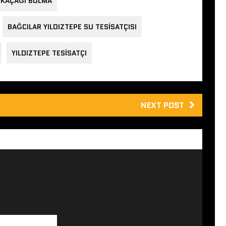
U KAÇAĞI BULMA
BAĞCILAR YILDIZTEPE SU TESISATÇISI
YILDIZTEPE TESISATÇI
NEXT POST