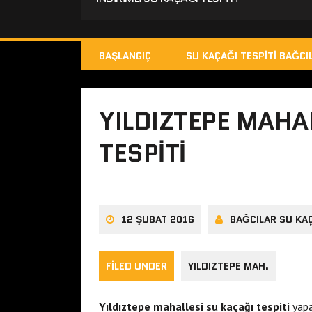
BAŞLANGIÇ
SU KAÇAĞI TESPITI BAĞCI
YILDIZTEPE MAHA
TESPITI
12 ŞUBAT 2016
BAĞCILAR SU KAÇ
FILED UNDER
YILDIZTEPE MAH.
Yıldıztepe mahallesi su kaçağı tespiti
yapa