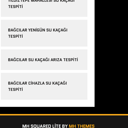
YILDIZTEPE MAHALLESI SU KAÇAĞI
TESPITI
BAĞCILAR YENIGÜN SU KAÇAĞI
TESPITI
BAĞCILAR SU KAÇAĞI ARIZA TESPITI
BAĞCILAR CIHAZLA SU KAÇAĞI
TESPITI
MH SQUARED LITE BY
MH THEMES