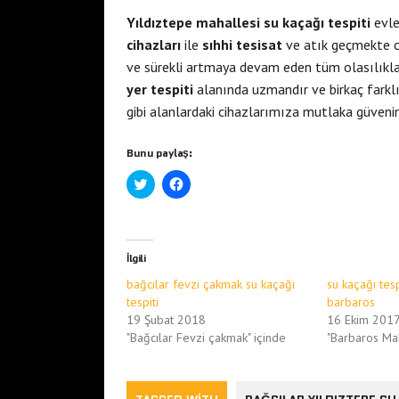
Yıldıztepe mahallesi su kaçağı tespiti
evle
cihazları
ile
sıhhi tesisat
ve atık geçmekte ol
ve sürekli artmaya devam eden tüm olasılık
yer tespiti
alanında uzmandır ve birkaç farklı 
gibi alanlardaki cihazlarımıza mutlaka güvenin
Bunu paylaş:
T
F
w
a
i
c
t
e
t
b
e
o
r
o
İlgili
ü
k
z
'
bağcılar fevzi çakmak su kaçağı
su kaçağı tesp
e
t
r
a
tespiti
barbaros
i
p
19 Şubat 2018
16 Ekim 201
n
a
d
y
"Bağcılar Fevzi çakmak" içinde
"Barbaros Mah
e
l
p
a
a
ş
y
m
l
a