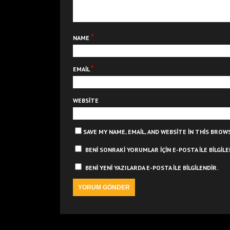
ı
r
)
*
NAME
*
EMAIL
WEBSITE
SAVE MY NAME, EMAIL, AND WEBSITE IN THIS BRO
BENI SONRAKI YORUMLAR IÇIN E-POSTA ILE BILGILE
BENI YENI YAZILARDA E-POSTA ILE BILGILENDIR.