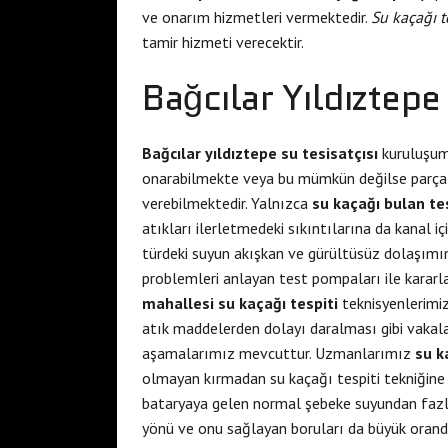
ve onarım hizmetleri vermektedir.
Su kaçağı t
tamir hizmeti verecektir.
Bağcılar Yıldıztep
Bağcılar yıldıztepe su tesisatçısı
kuruluşumu
onarabilmekte veya bu mümkün değilse parça de
verebilmektedir. Yalnızca
su kaçağı bulan te
atıkları ilerletmedeki sıkıntılarına da kanal iç
türdeki suyun akışkan ve gürültüsüz dolaşımın
problemleri anlayan test pompaları ile karar
mahallesi su kaçağı tespiti
teknisyenlerimiz 
atık maddelerden dolayı daralması gibi vakala
aşamalarımız mevcuttur. Uzmanlarımız
su k
olmayan kırmadan su kaçağı tespiti tekniğine a
bataryaya gelen normal şebeke suyundan fazla
yönü ve onu sağlayan boruları da büyük oran