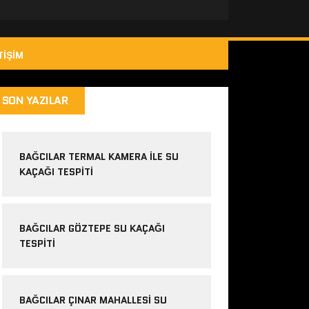
TIŞIM
SON YAZILAR
BAĞCILAR TERMAL KAMERA ILE SU
KAÇAĞI TESPITI
BAĞCILAR GÖZTEPE SU KAÇAĞI
TESPITI
BAĞCILAR ÇINAR MAHALLESI SU