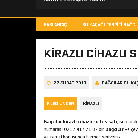
BAŞLANGIÇ
SU KAÇAĞI TESPITI BAĞCI
KIRAZLI CIHAZLI 
27 ŞUBAT 2018
BAĞCILAR SU KAÇ
FILED UNDER
KIRAZLI
Bağcılar kirazlı cihazlı su tesisatçısı
olarak 
numarası 0212 417 21 87 dir.
Bağcılar
ve çev
ve tamiri konusunda hizmet veriyoruz.