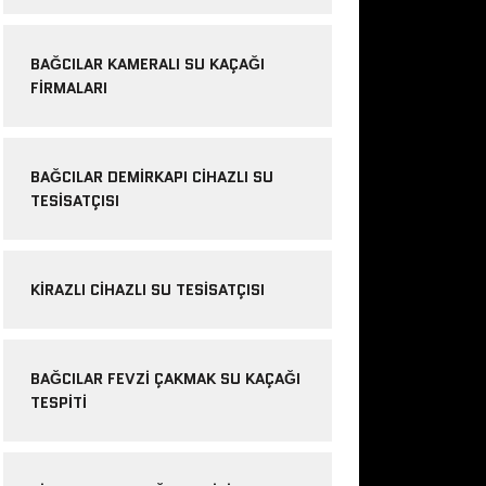
BAĞCILAR KAMERALI SU KAÇAĞI
FIRMALARI
BAĞCILAR DEMIRKAPI CIHAZLI SU
TESISATÇISI
KIRAZLI CIHAZLI SU TESISATÇISI
BAĞCILAR FEVZI ÇAKMAK SU KAÇAĞI
TESPITI