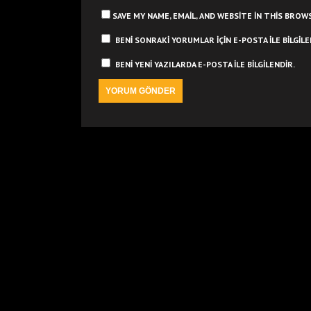
SAVE MY NAME, EMAIL, AND WEBSITE IN THIS BRO
BENI SONRAKI YORUMLAR IÇIN E-POSTA ILE BILGILE
BENI YENI YAZILARDA E-POSTA ILE BILGILENDIR.