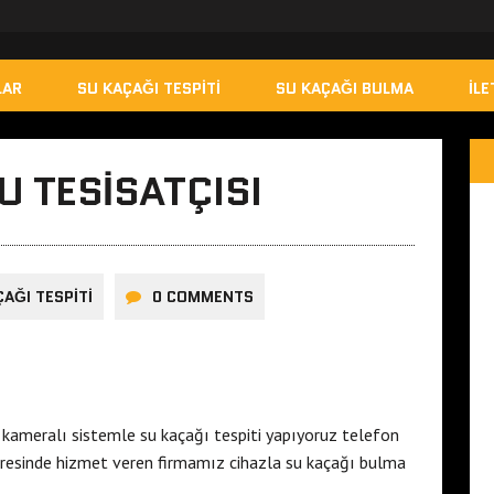
LAR
SU KAÇAĞI TESPITI
SU KAÇAĞI BULMA
İLE
SU TESISATÇISI
AĞI TESPITI
0 COMMENTS
kameralı sistemle su kaçağı tespiti yapıyoruz telefon
resinde hizmet veren firmamız cihazla su kaçağı bulma