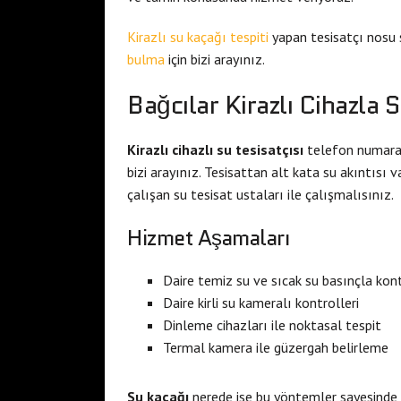
Kirazlı su kaçağı tespiti
yapan tesisatçı nosu 
bulma
için bizi arayınız.
Bağcılar Kirazlı Cihazla
Kirazlı cihazlı su tesisatçısı
telefon numarası
bizi arayınız. Tesisattan alt kata su akıntısı va
çalışan su tesisat ustaları ile çalışmalısınız.
Hizmet Aşamaları
Daire temiz su ve sıcak su basınçla kont
Daire kirli su kameralı kontrolleri
Dinleme cihazları ile noktasal tespit
Termal kamera ile güzergah belirleme
Su kaçağı
nerede ise bu yöntemler sayesinde n