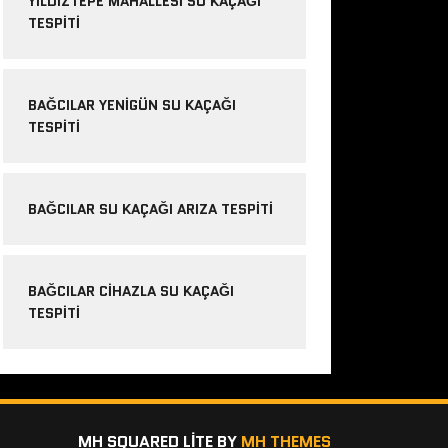
YILDIZTEPE MAHALLESI SU KAÇAĞI
TESPITI
BAĞCILAR YENIGÜN SU KAÇAĞI
TESPITI
BAĞCILAR SU KAÇAĞI ARIZA TESPITI
BAĞCILAR CIHAZLA SU KAÇAĞI
TESPITI
MH SQUARED LITE BY
MH THEMES