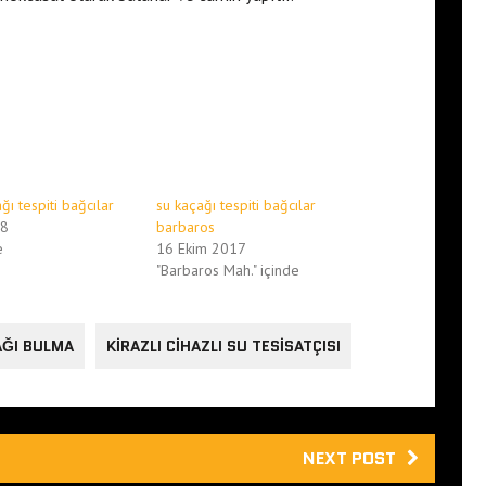
ağı tespiti bağcılar
su kaçağı tespiti bağcılar
18
barbaros
e
16 Ekim 2017
"Barbaros Mah." içinde
AĞI BULMA
KIRAZLI CIHAZLI SU TESISATÇISI
NEXT POST