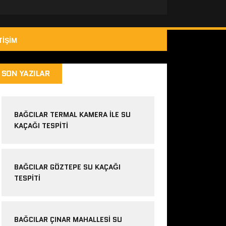
TIŞIM
SON YAZILAR
BAĞCILAR TERMAL KAMERA ILE SU
KAÇAĞI TESPITI
BAĞCILAR GÖZTEPE SU KAÇAĞI
TESPITI
BAĞCILAR ÇINAR MAHALLESI SU