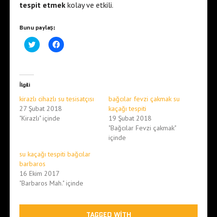
tespit etmek
kolay ve etkili.
Bunu paylaş:
T
F
w
a
i
c
t
e
t
b
e
o
r
o
İlgili
ü
k
z
'
kirazlı cihazlı su tesisatçısı
bağcılar fevzi çakmak su
e
t
r
a
27 Şubat 2018
kaçağı tespiti
i
p
"Kirazlı" içinde
19 Şubat 2018
n
a
d
y
"Bağcılar Fevzi çakmak"
e
l
p
a
içinde
a
ş
y
m
su kaçağı tespiti bağcılar
l
a
a
k
barbaros
ş
i
16 Ekim 2017
m
ç
a
i
"Barbaros Mah." içinde
k
n
i
t
ç
ı
i
k
n
l
TAGGED WITH