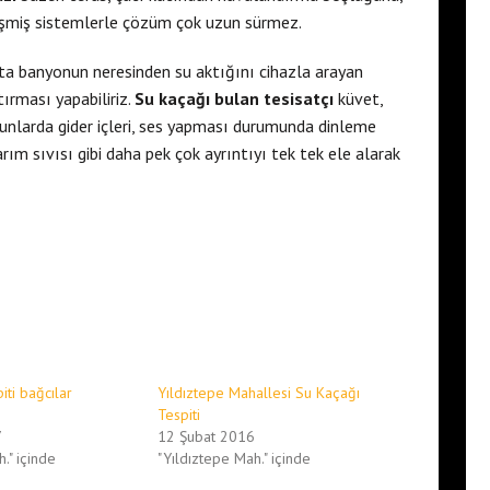
elişmiş sistemlerle çözüm çok uzun sürmez.
ta banyonun neresinden su aktığını cihazla arayan
ırması yapabiliriz.
Su kaçağı bulan tesisatçı
küvet,
sorunlarda gider içleri, ses yapması durumunda dinleme
ım sıvısı gibi daha pek çok ayrıntıyı tek tek ele alarak
iti bağcılar
Yıldıztepe Mahallesi Su Kaçağı
Tespiti
7
12 Şubat 2016
." içinde
"Yıldıztepe Mah." içinde