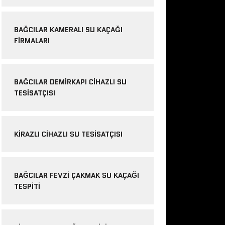
BAĞCILAR KAMERALI SU KAÇAĞI
FIRMALARI
BAĞCILAR DEMIRKAPI CIHAZLI SU
TESISATÇISI
KIRAZLI CIHAZLI SU TESISATÇISI
BAĞCILAR FEVZI ÇAKMAK SU KAÇAĞI
TESPITI