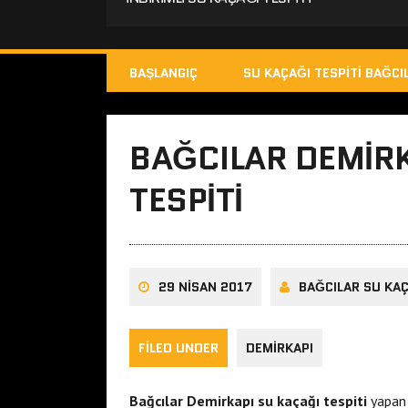
BAŞLANGIÇ
SU KAÇAĞI TESPITI BAĞCI
BAĞCILAR DEMIR
TESPITI
29 NISAN 2017
BAĞCILAR SU KAÇ
FILED UNDER
DEMIRKAPI
Bağcılar Demirkapı su kaçağı tespiti
yapan 