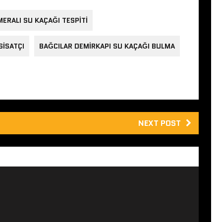
ERALI SU KAÇAĞI TESPITI
SISATÇI
BAĞCILAR DEMIRKAPI SU KAÇAĞI BULMA
NEXT POST