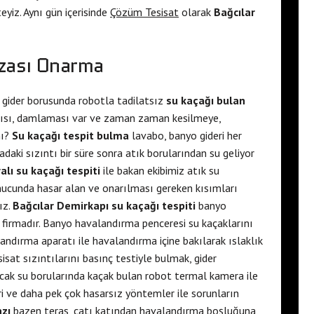
yiz. Aynı gün içerisinde
Çözüm Tesisat
olarak
Bağcılar
ızası Onarma
gider borusunda robotla tadilatsız
su kaçağı bulan
ntısı, damlaması var ve zaman zaman kesilmeye,
mı?
Su kaçağı tespit bulma
lavabo, banyo gideri her
radaki sızıntı bir süre sonra atık borularından su geliyor
lı su kaçağı tespiti
ile bakan ekibimiz atık su
onucunda hasar alan ve onarılması gereken kısımları
ız.
Bağcılar Demirkapı su kaçağı tespiti
banyo
 firmadır. Banyo havalandırma penceresi su kaçaklarını
andırma aparatı ile havalandırma içine bakılarak ıslaklık
isat sızıntılarını basınç testiyle bulmak, gider
ıcak su borularında kaçak bulan robot termal kamera ile
ri ve daha pek çok hasarsız yöntemler ile sorunların
azı
bazen teras, çatı katından havalandırma boşluğuna,