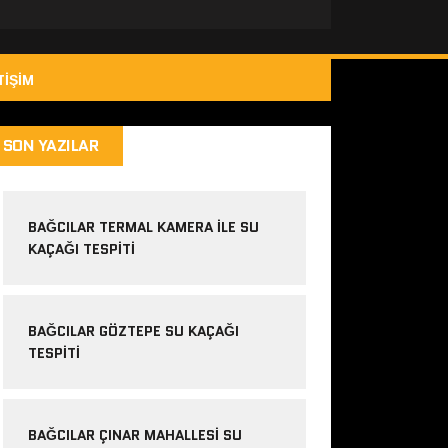
TIŞIM
SON YAZILAR
BAĞCILAR TERMAL KAMERA ILE SU
KAÇAĞI TESPITI
BAĞCILAR GÖZTEPE SU KAÇAĞI
TESPITI
BAĞCILAR ÇINAR MAHALLESI SU