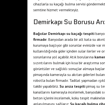
cihazlarla su kaçağı bulma servisi göndermekte
semtine hizmet vermekteyiz.
Demirkapı Su Borusu Ar
Bağcılar Demirkapı su kaçağı tespiti
banyo 
firmadır
. Banyodan arada bir alt kata su akı
kurumaya başlıyor gibi sorunlar evinizde var 
kullanıldığında gider içinden sular ilerler ve o
sorunlarına yol açabilir. Atık borularına
kamera
sızıntılarını bulmak için kısa bir araştırma s
görüntüler ve sağlıklı sonuçlar almaya başlar
pimaşında kamerayla su akıtan giderleri bulan
robotla bulan firmadır. Tadilat yapmadan ışıkl
takibi yapabiliriz.
Su arıza tespiti
pimaş su tes
kanallarını kamerayla incelemek, banyodaki s
beton içlerini incelemek, koku tespit makinele
anlaşılmasını sağlarız.
Su kaçağı bulma cih