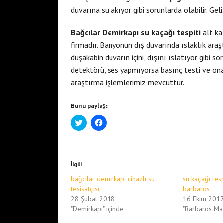
duvarına su akıyor gibi sorunlarda olabilir. G
Bağcılar Demirkapı su kaçağı tespiti
alt ka
firmadır. Banyonun dış duvarında ıslaklık araşt
duşakabin duvarın içini, dışını ıslatıyor gibi 
detektörü, ses yapmıyorsa basınç testi ve onar
araştırma işlemlerimiz mevcuttur.
Bunu paylaş:
T
F
w
a
i
c
t
e
t
b
e
o
r
o
İlgili
ü
k
z
'
bağcılar demirkapı cihazlı su
su kaçağı tesp
e
t
r
a
tesisatçısı
barbaros
i
p
28 Şubat 2018
16 Ekim 201
n
a
d
y
"Demirkapı" içinde
"Barbaros Mah
e
l
p
a