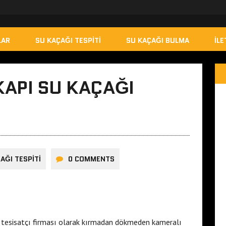
LAR
SU KAÇAĞI TESPITI
SU KAÇAĞI BULMA
İLE
KAPI SU KAÇAĞI
AĞI TESPITI
0 COMMENTS
tesisatçı firması olarak kırmadan dökmeden kameralı