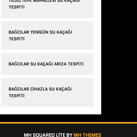
YILDIZTEPE MAHALLESI SU KAÇAĞI
TESPITI
BAĞCILAR YENIGÜN SU KAÇAĞI
TESPITI
BAĞCILAR SU KAÇAĞI ARIZA TESPITI
BAĞCILAR CIHAZLA SU KAÇAĞI
TESPITI
MH SQUARED LITE BY
MH THEMES