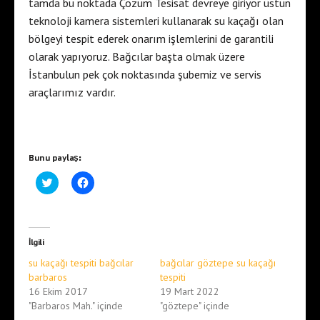
tamda bu noktada Çözüm Tesisat devreye giriyor üstün
teknoloji kamera sistemleri kullanarak su kaçağı olan
bölgeyi tespit ederek onarım işlemlerini de garantili
olarak yapıyoruz. Bağcılar başta olmak üzere
İstanbulun pek çok noktasında şubemiz ve servis
araçlarımız vardır.
Bunu paylaş:
T
F
w
a
i
c
t
e
t
b
e
o
r
o
İlgili
ü
k
z
'
su kaçağı tespiti bağcılar
bağcılar göztepe su kaçağı
e
t
r
a
barbaros
tespiti
i
p
16 Ekim 2017
19 Mart 2022
n
a
d
y
"Barbaros Mah." içinde
"göztepe" içinde
e
l
p
a