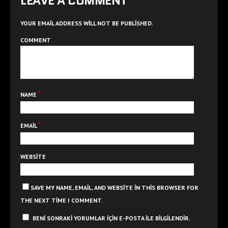
LEAVE A COMMENT
a
ı
ç
r
ı
)
l
YOUR EMAIL ADDRESS WILL NOT BE PUBLISHED.
ı
r
COMMENT
)
*
NAME
*
EMAIL
WEBSITE
SAVE MY NAME, EMAIL, AND WEBSITE IN THIS BROWSER FOR
THE NEXT TIME I COMMENT.
BENI SONRAKI YORUMLAR IÇIN E-POSTA ILE BILGILENDIR.