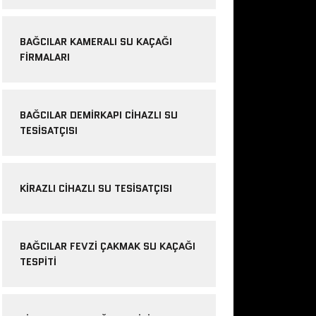
BAĞCILAR KAMERALI SU KAÇAĞI
FIRMALARI
BAĞCILAR DEMIRKAPI CIHAZLI SU
TESISATÇISI
KIRAZLI CIHAZLI SU TESISATÇISI
BAĞCILAR FEVZI ÇAKMAK SU KAÇAĞI
TESPITI