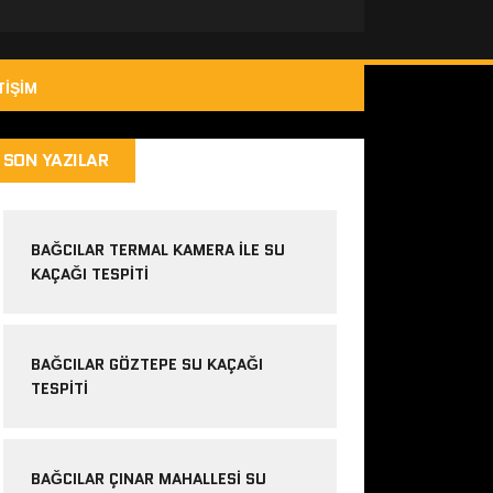
TIŞIM
SON YAZILAR
BAĞCILAR TERMAL KAMERA ILE SU
KAÇAĞI TESPITI
BAĞCILAR GÖZTEPE SU KAÇAĞI
TESPITI
BAĞCILAR ÇINAR MAHALLESI SU