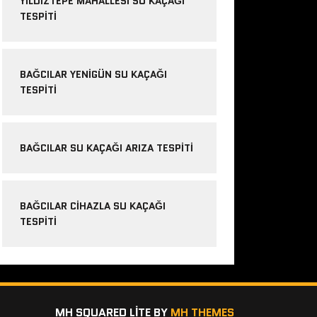
YILDIZTEPE MAHALLESI SU KAÇAĞI
TESPITI
BAĞCILAR YENIGÜN SU KAÇAĞI
TESPITI
BAĞCILAR SU KAÇAĞI ARIZA TESPITI
BAĞCILAR CIHAZLA SU KAÇAĞI
TESPITI
MH SQUARED LITE BY
MH THEMES