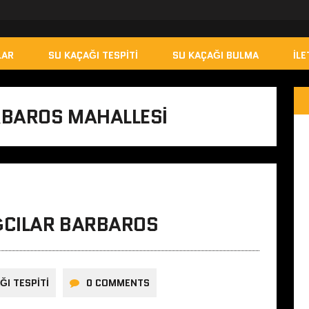
LAR
SU KAÇAĞI TESPITI
SU KAÇAĞI BULMA
İLE
RBAROS MAHALLESI
ĞCILAR BARBAROS
ĞI TESPITI
0 COMMENTS